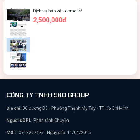
Dịch vụ bảo vệ - demo 76
2,500,000đ
CÔNG TY TNHH SKD GROUP
Địa chỉ:
36 Đường D5 - Phường Thạnh Mỹ Tây - TP Hồ Chí Minh
Người ĐDPL:
Phan Đình Chuyền
MST:
0313207475 - Ngày cấp: 11/04/2015