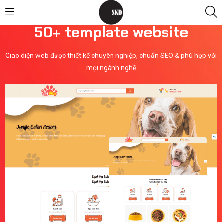
50+ template website
Giao diện web được thiết kế chuyên nghiệp, chuẩn SEO & phù hợp với
mọi ngành nghề