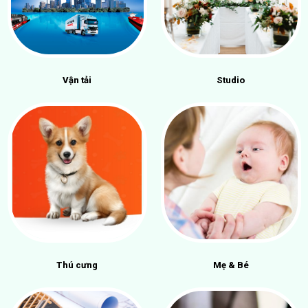
Vận tải
Studio
Thú cưng
Mẹ & Bé