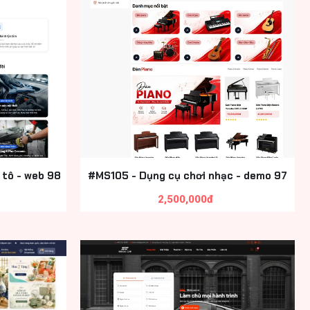
 tô - web 98
#MS105 - Dụng cụ chơi nhạc - demo 97
2,500,000đ