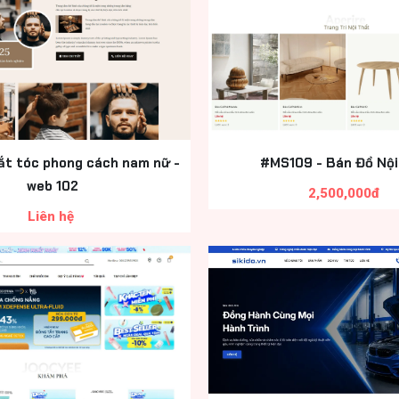
ắt tóc phong cách nam nữ -
#MS109 - Bán Đồ Nội
web 102
2,500,000đ
Liên hệ