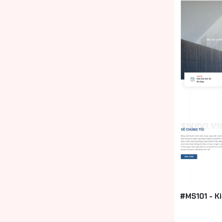
#MS101 - K