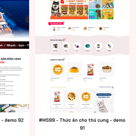
s - demo 92
#MS99 - Thức ăn cho thú cưng - demo
91