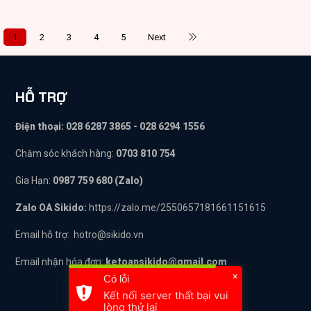
1
2
3
4
5
Next
HỖ TRỢ
Điện thoại: 028 6287 3865 - 028 6294 1556
Chăm sóc khách hàng:
0703 810 754
Gia Hạn:
0987 759 680 (Zalo)
Zalo OA Sikido:
https://zalo.me/2550657181661151615
Email hỗ trợ:
hotro@sikido.vn
Email nhận hóa đơn:
ketoansikido@gmail.com