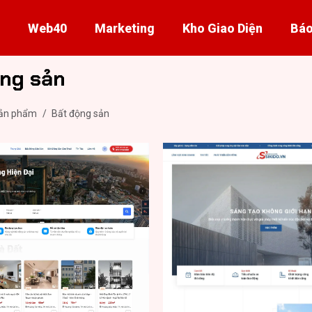
Web40
Marketing
Kho Giao Diện
Báo
ng sản
ản phẩm
/
Bất động sản