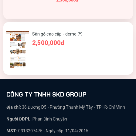
2,500,000đ
Sàn gỗ cao cấp - demo 79
2,500,000đ
CÔNG TY TNHH SKD GROUP
Địa chỉ:
36 Đường D5 - Phường Thạnh Mỹ Tây - TP Hồ Chí Minh
Người ĐDPL:
Phan Đình Chuyền
MST:
0313207475 - Ngày cấp: 11/04/2015