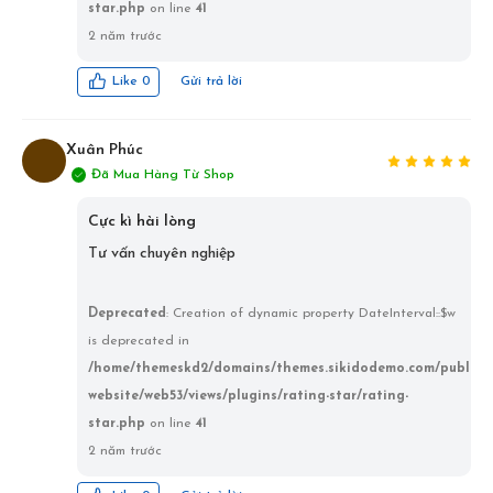
star.php
on line
41
2 năm trước
Gửi trả lời
Like
0
Xuân Phúc
Đã Mua Hàng Từ Shop
XP
Cực kì hài lòng
Tư vấn chuyên nghiệp
Deprecated
: Creation of dynamic property DateInterval::$w
is deprecated in
/home/themeskd2/domains/themes.sikidodemo.com/public_
website/web53/views/plugins/rating-star/rating-
star.php
on line
41
2 năm trước