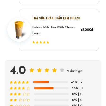
TRÀ SỮA TRÂN CHÂU KEM CHEESE
Bubble Milk Tea With Cheese
45,000đ
Foam
4.0
9 đánh giá
45%
| 4
56%
| 5
0%
| 0
0%
| 0