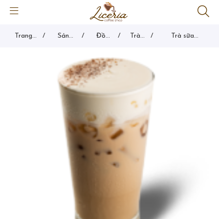
Trang
/
Sản
/
Đồ
/
Trà
/
Trà sữa
chủ
phẩm
uống
sữa
machiato