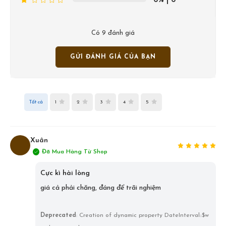
0%
| 0
Có 9 đánh giá
GỬI ĐÁNH GIÁ CỦA BẠN
Tất cả
1
2
3
4
5
Xuân
Đã Mua Hàng Từ Shop
X
Cực kì hài lòng
giá cả phải chăng, đáng để trãi nghiệm
Deprecated
: Creation of dynamic property DateInterval::$w