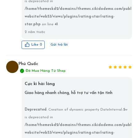
is deprecated in
/home/themeskd2/domains/themes.sikidodemo.com/public_
website/web53/views/plugins/rating-star/rating-
star.php
on line
41
2 năm trước
Gửi trả lời
Like
0
Phú Quốc
Đã Mua Hàng Từ Shop
PQ
Cực kì hài lòng
Giao hàng nhanh chóng, hỗ trợ tư vấn tận tình
Deprecated
: Creation of dynamic property DateInterval::$w
is deprecated in
/home/themeskd2/domains/themes.sikidodemo.com/public_
website/web53/views/plugins/rating-star/rating-