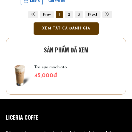
Gửi trả lời
Like
0
Prev
1
2
3
Next
XEM TẤT CẢ ĐÁNH GIÁ
SẢN PHẨM ĐÃ XEM
Trà sữa machiato
45,000đ
LICERIA COFFE